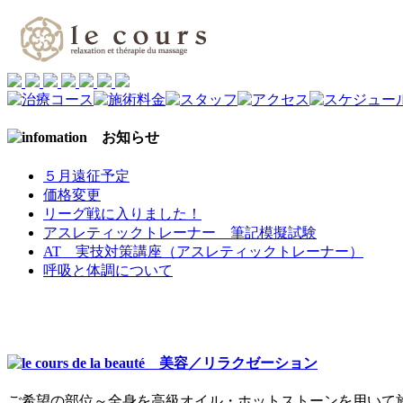
５月遠征予定
価格変更
リーグ戦に入りました！
アスレティックトレーナー 筆記模擬試験
AT 実技対策講座（アスレティックトレーナー）
呼吸と体調について
ご希望の部位～全身を高級オイル・ホットストーンを用いて